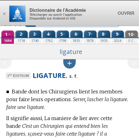
Aller au contenu
Dictionnaire de l’Académie
OUVRIR
×
Télécharger ou ouvrir l’application
Disponible sur Android et iOS
1
2
3
4
5
6
7
8
9
10
e
e
e
e
e
e
e
e
re
e
1694
1718
1740
1762
1798
1835
1878
1935
2024
E.C.
ligature
LIGATURE.
re
s. f.
1
ÉDITION
■
Bande dont les Chirurgiens lient les membres
pour faire leurs operations.
Serrer, lascher la ligature.
faire une ligature.
Il signifie aussi, La maniere de lier avec cette
bande
C’est un Chirurgien qui entend bien les
ligatures. sçavez-vous faire cette ligature ? il a