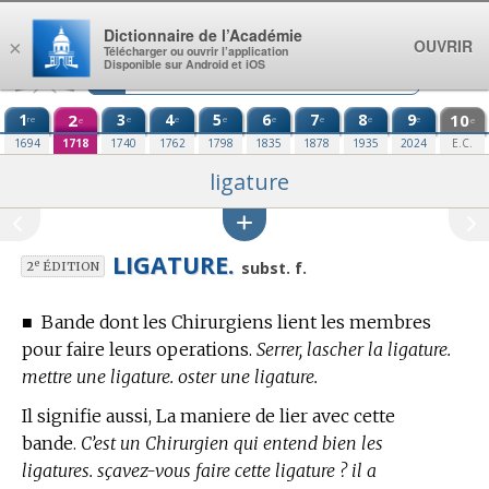
Aller au contenu
Dictionnaire de l’Académie
OUVRIR
×
Télécharger ou ouvrir l’application
Disponible sur Android et iOS
1
2
3
4
5
6
7
8
9
10
re
e
e
e
e
e
e
e
e
e
1694
1718
1740
1762
1798
1835
1878
1935
2024
E.C.
ligature
LIGATURE.
e
subst. f.
2
ÉDITION
■
Bande dont les Chirurgiens lient les membres
pour faire leurs operations.
Serrer, lascher la ligature.
mettre une ligature. oster une ligature.
Il signifie aussi, La maniere de lier avec cette
bande.
C’est un Chirurgien qui entend bien les
ligatures. sçavez-vous faire cette ligature ? il a