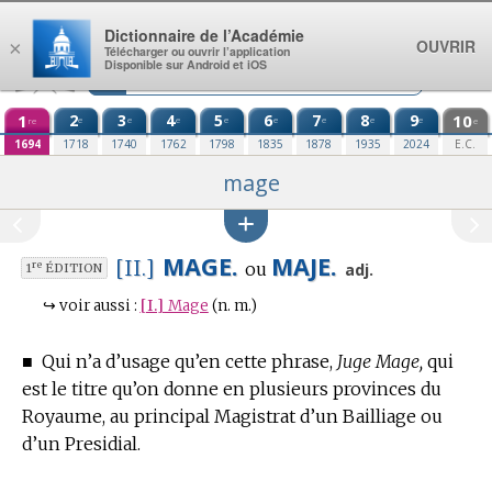
Aller au contenu
Dictionnaire de l’Académie
OUVRIR
×
Télécharger ou ouvrir l’application
Disponible sur Android et iOS
1
2
3
4
5
6
7
8
9
10
e
e
e
e
e
e
e
e
re
e
1694
1718
1740
1762
1798
1835
1878
1935
2024
E.C.
mage
MAGE.
MAJE.
[II.]
ou
re
adj.
1
ÉDITION
↪
voir aussi :
[I.]
Mage
(n. m.)
■
Qui n’a d’usage qu’en cette phrase,
Juge Mage,
qui
est le titre qu’on donne en plusieurs provinces du
Royaume, au principal Magistrat d’un Bailliage ou
d’un Presidial.