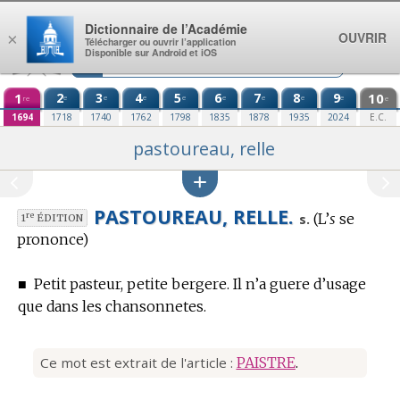
Aller au contenu
Dictionnaire de l’Académie
OUVRIR
×
Télécharger ou ouvrir l’application
Disponible sur Android et iOS
1
2
3
4
5
6
7
8
9
10
e
e
e
e
e
e
e
e
re
e
1694
1718
1740
1762
1798
1835
1878
1935
2024
E.C.
pastoureau, relle
PASTOUREAU, RELLE.
(L’
s
se
re
s.
1
ÉDITION
prononce)
■
Petit pasteur, petite bergere. Il n’a guere d’usage
que dans les chansonnetes.
Ce mot est extrait de l'article :
PAISTRE
.