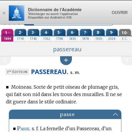
Aller au contenu
Dictionnaire de l’Académie
OUVRIR
×
Télécharger ou ouvrir l’application
Disponible sur Android et iOS
1
2
3
4
5
6
7
8
9
10
e
e
e
e
e
e
e
e
re
e
1694
1718
1740
1762
1798
1835
1878
1935
2024
E.C.
passereau
PASSEREAU.
re
s. m.
1
ÉDITION
■
Moineau. Sorte de petit oiseau de plumage gris,
qui fait son nid dans les trous des murailles. Il ne se
dit guere dans le stile ordinaire.
passe
Passe.
■
s. f. La femelle d’un Passereau, d’un