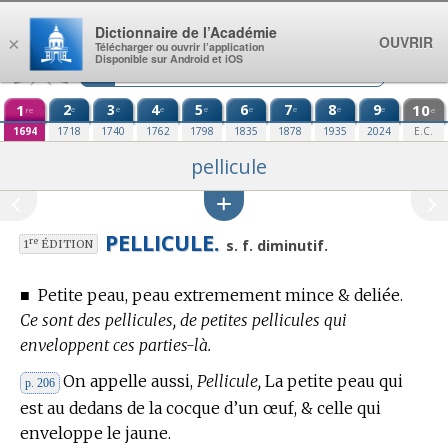
Aller au contenu
Dictionnaire de l’Académie
OUVRIR
×
Télécharger ou ouvrir l’application
Disponible sur Android et iOS
1
2
3
4
5
6
7
8
9
10
e
e
e
e
e
e
e
e
re
e
1694
1718
1740
1762
1798
1835
1878
1935
2024
E.C.
pellicule
PELLICULE.
re
s. f. diminutif.
1
ÉDITION
■
Petite peau, peau extremement mince & deliée.
Ce sont des pellicules, de petites pellicules qui
enveloppent ces parties-là.
On appelle aussi,
Pellicule,
La petite peau qui
p. 206
est au dedans de la cocque d’un œuf, & celle qui
enveloppe le jaune.