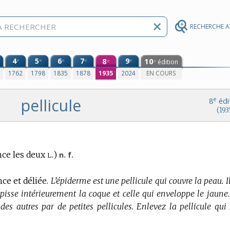
RECHERCHE 
4
5
6
7
8
9
10
e
e
e
e
e
édition
e
e
0
1762
1798
1835
1878
1935
2024
EN COURS
pellicule
e
8
édi
(193
l.
ce les deux
)
n. f.
e et déliée.
L’épiderme est une pellicule qui couvre la peau. I
apisse intérieurement la coque et celle qui enveloppe le jaune.
es autres par de petites pellicules. Enlevez la pellicule qui s