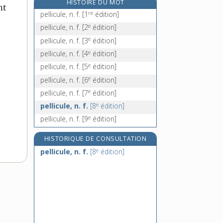
HISTOIRE DU MOT
nt
pelote, n. f.
re
pellicule, n. f.
[1
édition]
peloter, v. intr. et tr.
e
pellicule, n. f.
[2
édition]
peloteur, -euse, n.
e
pellicule, n. f.
[3
édition]
peloton, n. m.
e
pellicule, n. f.
[4
édition]
e
pellicule, n. f.
[5
édition]
e
pellicule, n. f.
[6
édition]
e
pellicule, n. f.
[7
édition]
e
pellicule, n. f.
[8
édition]
e
pellicule, n. f.
[9
édition]
HISTORIQUE DE CONSULTATION
e
pellicule, n. f.
[8
édition]