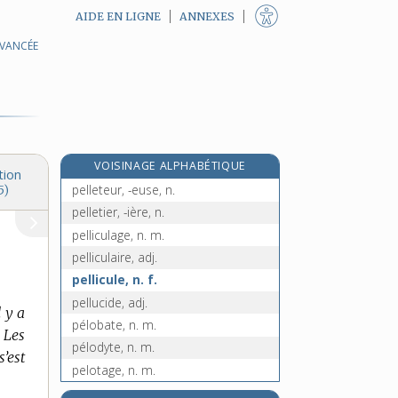
AIDE EN LIGNE
ANNEXES
AVANCÉE
e
pellée, n. f.
[7
édition]
pelle-pioche, n. f.
pelletage, n. m.
pelletée, n. f.
pelleter, v. tr.
VOISINAGE ALPHABÉTIQUE
pelleterie, n. f.
tion
pelleteur, -euse, n.
5)
pelletier, -ière, n.
pelliculage, n. m.
pelliculaire, adj.
pellicule, n. f.
pellucide, adj.
l y a
pélobate, n. m.
 Les
pélodyte, n. m.
’est
pelotage, n. m.
pelotari, n. m.