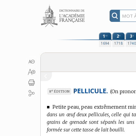
Aller au contenu
1
2
3
re
e
e
1694
1718
174
PELLICULE.
(On pronon
e
8
ÉDITION
■
Petite peau, peau extrêmement minc
dans un œuf deux pellicules, celle qui t
grains de grenade sont séparés les uns d
formée sur cette tasse de lait bouilli.