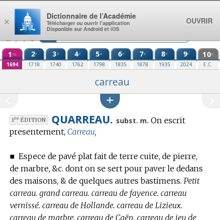
Aller au contenu
Dictionnaire de l’Académie
OUVRIR
×
Télécharger ou ouvrir l’application
Disponible sur Android et iOS
1
2
3
4
5
6
7
8
9
10
e
e
e
e
e
e
e
e
re
e
1694
1718
1740
1762
1798
1835
1878
1935
2024
E.C.
carreau
QUARREAU.
On escrit
re
subst. m.
1
ÉDITION
presentement,
Carreau,
■
Espece de pavé plat fait de terre cuite, de pierre,
de marbre, &c. dont on se sert pour paver le dedans
des maisons, & de quelques autres bastimens.
Petit
carreau. grand carreau. carreau de fayence. carreau
vernissé. carreau de Hollande. carreau de Lizieux.
carreau de marbre. carreau de Caën. carreau de jeu de