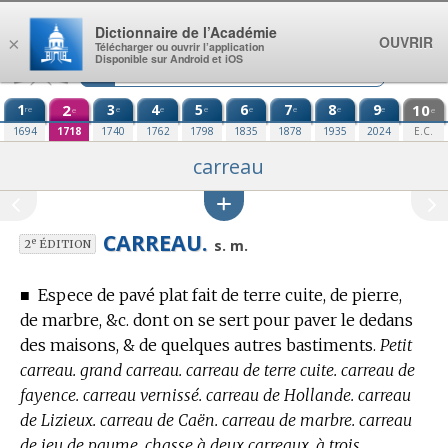
Aller au contenu
Dictionnaire de l’Académie
OUVRIR
×
Télécharger ou ouvrir l’application
Disponible sur Android et iOS
1
2
3
4
5
6
7
8
9
10
re
e
e
e
e
e
e
e
e
e
1694
1718
1740
1762
1798
1835
1878
1935
2024
E.C.
carreau
CARREAU.
e
s. m.
2
ÉDITION
■
Espece de pavé plat fait de terre cuite, de pierre,
de marbre, &c. dont on se sert pour paver le dedans
des maisons, & de quelques autres bastiments.
Petit
carreau. grand carreau. carreau de terre cuite. carreau de
fayence. carreau vernissé. carreau de Hollande. carreau
de Lizieux. carreau de Caën. carreau de marbre. carreau
de jeu de paume. chasse à deux carreaux, à trois