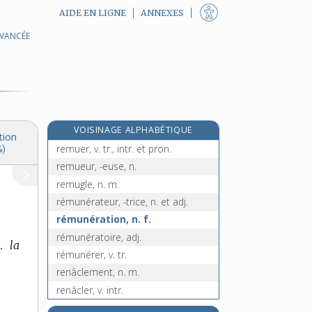
AIDE EN LIGNE
ANNEXES
AVANCÉE
remuage, n. m.
remuant, -ante, adj.
remue, n. f.
remue-ménage, n. m. inv.
remue-méninges, n. m. inv.
VOISINAGE ALPHABÉTIQUE
remuement, n. m.
tion
remuer, v. tr., intr. et pron.
4)
remueur, -euse, n.
remugle, n. m.
rémunérateur, -trice, n. et adj.
rémunération, n. f.
rémunératoire, adj.
. la
rémunérer, v. tr.
renâclement, n. m.
renâcler, v. intr.
renaissance, n. f.