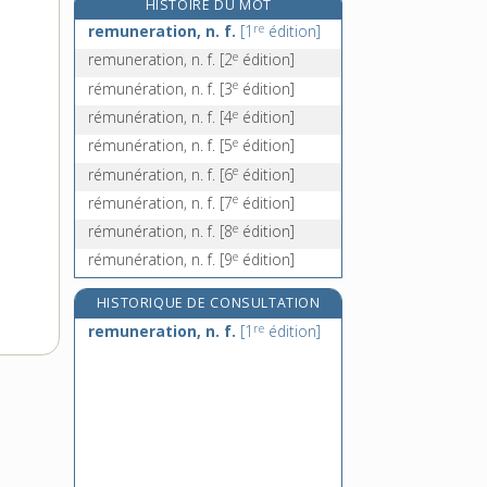
HISTOIRE DU MOT
renaissant, -ante, adj.
re
remuneration, n. f.
[1
édition]
renaître, v. intr.
e
remuneration, n. f.
[2
édition]
rénal, -ale, adj.
e
rémunération, n. f.
[3
édition]
renard, n. m.
e
rémunération, n. f.
[4
édition]
e
rémunération, n. f.
[5
édition]
e
rémunération, n. f.
[6
édition]
e
rémunération, n. f.
[7
édition]
e
rémunération, n. f.
[8
édition]
e
rémunération, n. f.
[9
édition]
HISTORIQUE DE CONSULTATION
re
remuneration, n. f.
[1
édition]