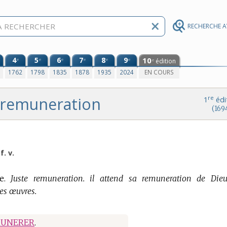
RECHERCHE 
4
5
6
7
8
9
10
e
e
e
e
e
e
édition
e
0
1762
1798
1835
1878
1935
2024
EN COURS
remuneration
re
1
édi
(169
 f. v.
e.
Juste remuneration. il attend sa remuneration de Dieu
es œuvres.
UNERER
.