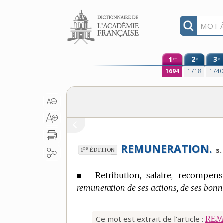
Aller au contenu
1
2
3
e
e
re
1694
1718
174
REMUNERATION.
re
s.
1
ÉDITION
■
Retribution, salaire, recompens
remuneration de ses actions, de ses bonn
Ce mot est extrait de l'article :
REM