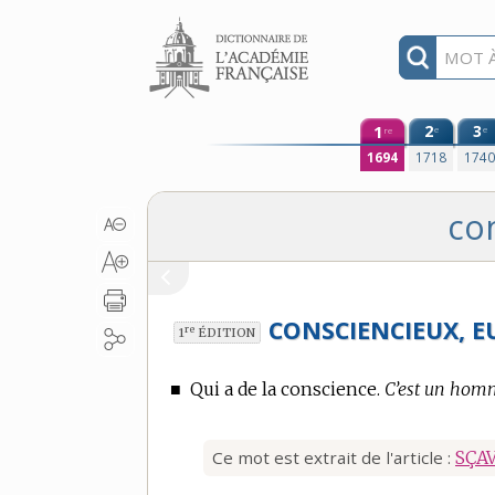
Aller au contenu
1
2
3
e
e
re
1694
1718
174
co
CONSCIENCIEUX, E
re
1
ÉDITION
■
Qui a de la conscience.
C’est un homm
Ce mot est extrait de l'article :
SÇA