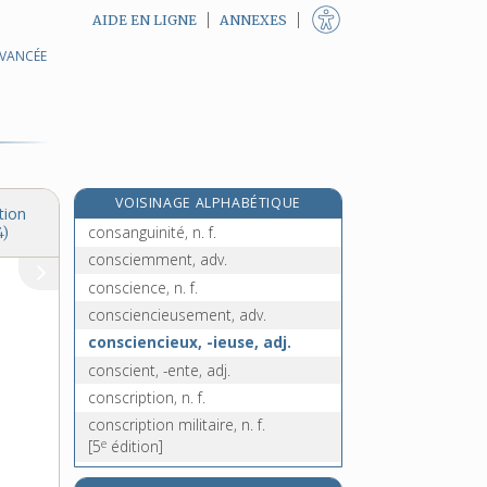
AIDE EN LIGNE
ANNEXES
AVANCÉE
e
conquette, n. f.
[4
édition]
conquistador, n. m.
e
conroyer, v. tr.
[2
édition]
consacrant, adj. m.
consacrer, v. tr.
VOISINAGE ALPHABÉTIQUE
consanguin, -ine, adj.
tion
consanguinité, n. f.
4)
consciemment, adv.
conscience, n. f.
consciencieusement, adv.
consciencieux, -ieuse, adj.
conscient, -ente, adj.
conscription, n. f.
conscription militaire, n. f.
e
[5
édition]
conscrit, adj. m. et n. m.