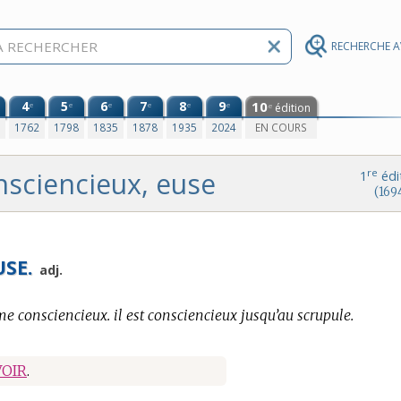
RECHERCHE 
4
5
6
7
8
9
10
e
e
e
e
e
e
édition
e
0
1762
1798
1835
1878
1935
2024
EN COURS
nsciencieux, euse
re
1
édi
(169
USE.
adj.
e consciencieux. il est consciencieux jusqu’au scrupule.
VOIR
.