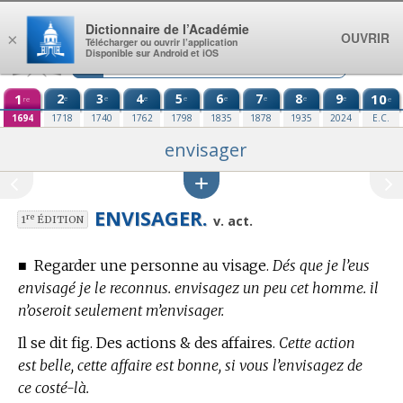
Aller au contenu
Dictionnaire de l’Académie
OUVRIR
×
Télécharger ou ouvrir l’application
Disponible sur Android et iOS
1
2
3
4
5
6
7
8
9
10
e
e
e
e
e
e
e
e
re
e
1694
1718
1740
1762
1798
1835
1878
1935
2024
E.C.
envisager
ENVISAGER.
re
v. act.
1
ÉDITION
■
Regarder une personne au visage.
Dés que je l’eus
envisagé je le reconnus. envisagez un peu cet homme. il
n’oseroit seulement m’envisager.
Il se dit fig. Des actions & des affaires.
Cette action
est belle, cette affaire est bonne, si vous l’envisagez de
ce costé-là.