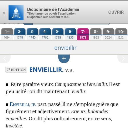
Aller au contenu
Dictionnaire de l’Académie
OUVRIR
×
Télécharger ou ouvrir l’application
Disponible sur Android et iOS
1
2
3
4
5
6
7
8
9
10
e
e
e
e
e
re
e
e
e
e
1694
1718
1740
1762
1798
1835
1878
1935
2024
E.C.
envieillir
ENVIEILLIR.
e
v. a.
7
ÉDITION
■
Faire paraître vieux.
Cet ajustement l’envieillit.
Il est
peu usité : on dit maintenant,
Vieillir.
Envieilli, ie.
■
part. passé. Il ne s’emploie guère que
figurément et adjectivement.
Erreurs, habitudes
envieillies.
On dit plus ordinairement, en ce sens,
Invétéré.