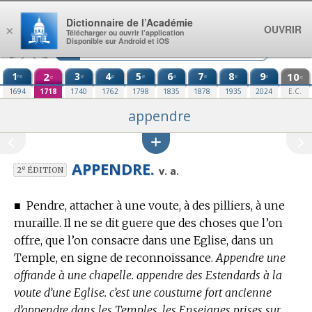
Aller au contenu
Dictionnaire de l’Académie
OUVRIR
×
Télécharger ou ouvrir l’application
Disponible sur Android et iOS
1
2
3
4
5
6
7
8
9
10
re
e
e
e
e
e
e
e
e
e
1694
1718
1740
1762
1798
1835
1878
1935
2024
E.C.
appendre
APPENDRE.
e
v. a.
2
ÉDITION
■
Pendre, attacher à une voute, à des pilliers, à une
muraille.
Il ne se dit guere que des choses que l’on
offre, que l’on consacre dans une Eglise, dans un
Temple, en signe de reconnoissance.
Appendre une
offrande à une chapelle. appendre des Estendards à la
voute d’une Eglise. c’est une coustume fort ancienne
d’appendre dans les Temples, les Enseignes prises sur