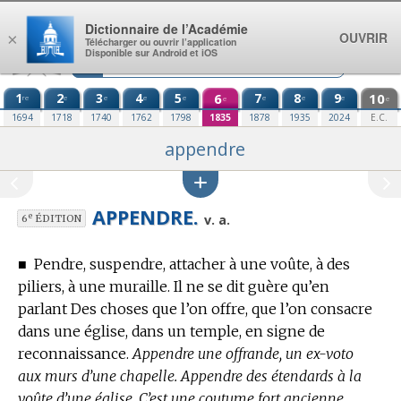
Aller au contenu
Dictionnaire de l’Académie
OUVRIR
×
Télécharger ou ouvrir l’application
Disponible sur Android et iOS
1
2
3
4
5
6
7
8
9
10
re
e
e
e
e
e
e
e
e
e
1694
1718
1740
1762
1798
1835
1878
1935
2024
E.C.
appendre
APPENDRE.
e
v. a.
6
ÉDITION
■
Pendre, suspendre, attacher à une voûte, à des
piliers, à une muraille.
Il ne se dit guère qu’en
parlant Des choses que l’on offre, que l’on consacre
dans une église, dans un temple, en signe de
reconnaissance.
Appendre une offrande, un ex-voto
aux murs d’une chapelle. Appendre des étendards à la
voûte d’une église. C’est une coutume fort ancienne