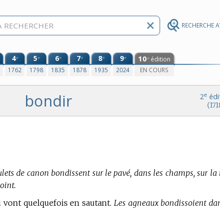
RECHERCHE 
4
5
6
7
8
9
10
e
e
e
e
e
e
édition
e
0
1762
1798
1835
1878
1935
2024
EN COURS
bondir
e
2
édi
(171
lets de canon bondissent sur le pavé, dans les champs, sur la 
oint.
ui vont quelquefois en sautant.
Les agneaux bondissoient da