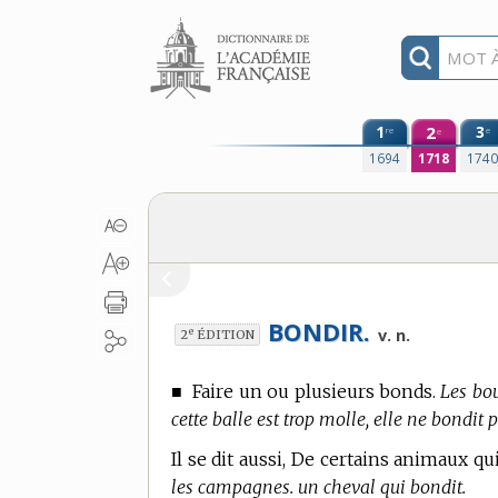
Aller au contenu
1
2
3
re
e
e
1694
1718
174
BONDIR.
e
v. n.
2
ÉDITION
■
Faire un ou plusieurs bonds.
Les bou
cette balle est trop molle, elle ne bondit p
Il se dit aussi, De certains animaux q
les campagnes. un cheval qui bondit.