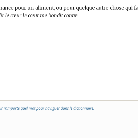
ance pour un aliment, ou pour quelque autre chose qui fa
ir le cœur. le cœur me bondit contre.
ur n’importe quel mot pour naviguer dans le dictionnaire.