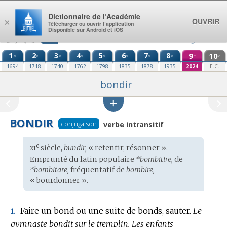
Aller au contenu
Dictionnaire de l’Académie
OUVRIR
×
Télécharger ou ouvrir l’application
Disponible sur Android et iOS
1
2
3
4
5
6
7
8
9
10
re
e
e
e
e
e
e
e
e
e
1694
1718
1740
1762
1798
1835
1878
1935
2024
E.C.
bondir
BONDIR
conjugaison
verbe intransitif
xi
e
Étymologie
siècle,
bundir,
« retentir, résonner ».
:
Emprunté du
latin populaire
*bombitire,
de
*bombitare,
fréquentatif de
bombire,
« bourdonner ».
Faire un bond ou une suite de bonds, sauter.
Le
1.
gymnaste bondit sur le tremplin.
Les enfants