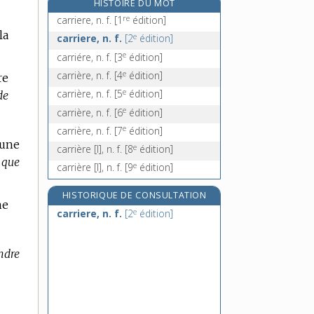
HISTOIRE DU MOT
carrossée, n. f.
re
carriere, n. f.
[1
édition]
carrosser, v. tr.
la
e
carriere, n. f.
[2
édition]
carrosserie, n. f.
e
carriére, n. f.
[3
édition]
carrossier, n. m.
e
carrière, n. f.
[4
édition]
re
e
carrière, n. f.
[5
édition]
de
e
carrière, n. f.
[6
édition]
e
carrière, n. f.
[7
édition]
 une
e
carrière [I], n. f.
[8
édition]
 que
e
carrière [I], n. f.
[9
édition]
HISTORIQUE DE CONSULTATION
ne
e
carriere, n. f.
[2
édition]
endre