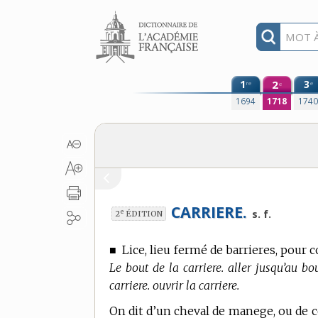
Aller au contenu
1
2
3
re
e
e
1694
1718
174
CARRIERE.
e
s. f.
2
ÉDITION
■
Lice, lieu fermé de barrieres, pour
Le bout de la carriere. aller jusqu’au bou
carriere. ouvrir la carriere.
On dit d’un cheval de manege, ou de c