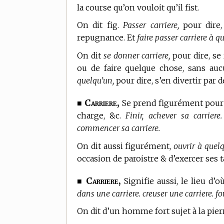
la course qu’on vouloit qu’il fist.
On dit fig.
Passer carriere,
pour dire,
repugnance. Et
faire passer carriere à q
On dit
se donner carriere,
pour dire, se 
ou de faire quelque chose, sans auc
quelqu’un,
pour dire, s’en divertir par de
Carriere,
■
Se prend figurément pour l
charge, &c.
Finir, achever sa carriere
commencer sa carriere.
On dit aussi figurément,
ouvrir à quelq
occasion de paroistre & d’exercer ses t
Carriere,
■
Signifie aussi, le lieu d’où
dans une carriere. creuser une carriere. fo
On dit d’un homme fort sujet à la pierr