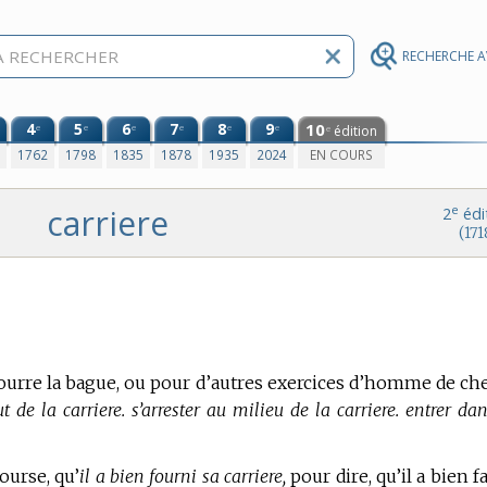
RECHERCHE 
4
5
6
7
8
9
10
e
e
e
e
e
e
édition
e
0
1762
1798
1835
1878
1935
2024
EN COURS
carriere
e
2
édi
(171
 courre la bague, ou pour d’autres exercices d’homme de che
t de la carriere. s’arrester au milieu de la carriere. entrer da
ourse, qu’
il a bien fourni sa carriere,
pour dire, qu’il a bien fa