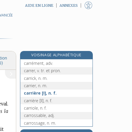
AIDE EN LIGNE
ANNEXES
AVANCÉE
carrelage, n. m.
carreler, v. tr.
carrelet, n. m.
carrelette, n. f.
carreleur, n. m.
e
VOISINAGE ALPHABÉTIQUE
carrelure, n. f.
[8
édition]
tion
carrément, adv.
8)
carrer, v. tr. et pron.
carrick, n. m.
carrier, n. m.
carrière [I], n. f.
carrière [II], n. f.
val.
carriole, n. f.
ns la
carrossable, adj.
carrossage, n. m.
it
carrosse, n. m.