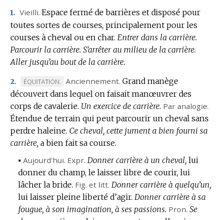
Vieilli.
Espace fermé de barrières et disposé pour
1.
toutes sortes de courses, principalement pour les
courses à cheval ou en char.
Entrer dans la carrière.
Parcourir la carrière.
S’arrêter au milieu de la carrière.
Aller jusqu’au bout de la carrière.
Anciennement.
Grand manège
MARQUE
ÉQUITATION.
2.
découvert dans lequel on faisait manœuvrer des
DE
corps de cavalerie.
DOMAINE
Un exercice de carrière.
Par analogie.
Étendue de terrain qui peut parcourir un cheval sans
:
perdre haleine.
Ce cheval, cette jument a bien fourni sa
carrière,
a bien fait sa course.
▪
Aujourd'hui.
Expr.
Donner carrière à un cheval,
lui
donner du champ, le laisser libre de courir, lui
lâcher la bride.
Fig.
et
litt.
Donner carrière à quelqu’un,
lui laisser pleine liberté d’agir.
Donner carrière à sa
fougue, à son imagination, à ses passions.
Pron.
Se