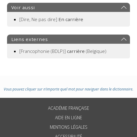
Voir aussi
[Dire, Ne pas dire]
En carrière
Liens externes
[Francophonie (BDLP)]
carrière
(Belgique)
Vous pouvez cliquer sur n’importe quel mot pour naviguer dans le dictionnaire.
ACADÉMIE FRANÇAISE
AIDE EN LIGNE
MENTIONS LÉGALES
ACCESSIBILITÉ