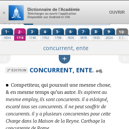
Aller au contenu
Dictionnaire de l’Académie
OUVRIR
×
Télécharger ou ouvrir l’application
Disponible sur Android et iOS
1
2
3
4
5
6
7
8
9
10
re
e
e
e
e
e
e
e
e
e
1694
1718
1740
1762
1798
1835
1878
1935
2024
E.C.
concurrent, ente
CONCURRENT, ENTE.
e
adj.
2
ÉDITION
■
Competiteur, qui poursuit une mesme chose,
& en mesme temps qu’un autre.
Ils aspirent au
mesme employ, ils sont concurrents. il a esloigné,
escarté tous ses concurrents. il ne peut souffrir de
concurrents. il y a plusieurs concurrentes pour cette
Charge dans la Maison de la Reyne. Carthage la
concurrente de Rome.