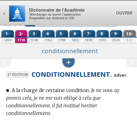
Aller au contenu
Dictionnaire de l’Académie
OUVRIR
×
Télécharger ou ouvrir l’application
Disponible sur Android et iOS
1
2
3
4
5
6
7
8
9
10
re
e
e
e
e
e
e
e
e
e
1694
1718
1740
1762
1798
1835
1878
1935
2024
E.C.
conditionnellement
CONDITIONNELLEMENT.
e
adver.
2
ÉDITION
■
A la charge de certaine condition.
Je ne vous ay
promis cela, je ne me suis obligé à cela que
conditionnellement. il fut institué heritier
conditionnellement.