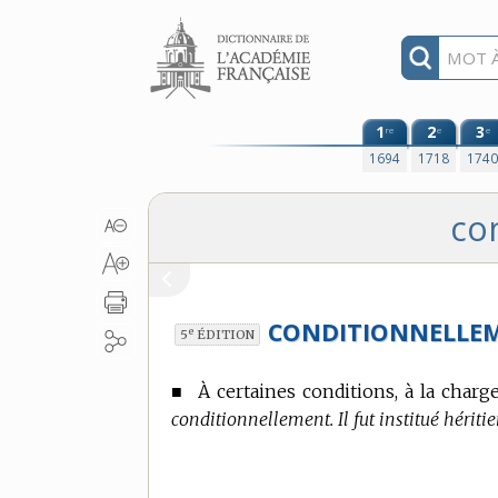
Aller au contenu
1
2
3
re
e
e
1694
1718
174
co
CONDITIONNELLE
e
5
ÉDITION
■
À certaines conditions, à la charge d
conditionnellement. Il fut institué hériti