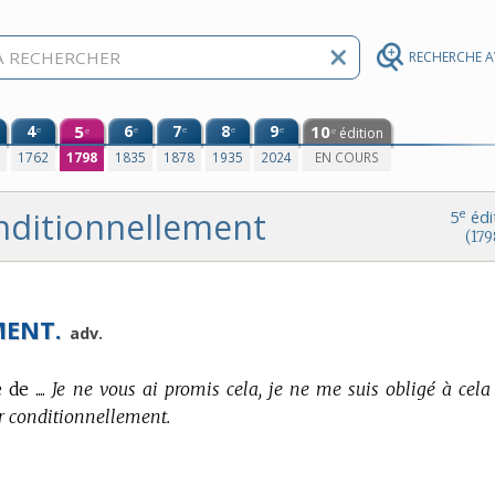
RECHERCHE 
4
5
6
7
8
9
10
e
e
e
e
e
édition
e
e
0
1762
1798
1835
1878
1935
2024
EN COURS
nditionnellement
e
5
édi
(179
MENT.
adv.
e ....
Je ne vous ai promis cela, je ne me suis obligé à cela
er conditionnellement.