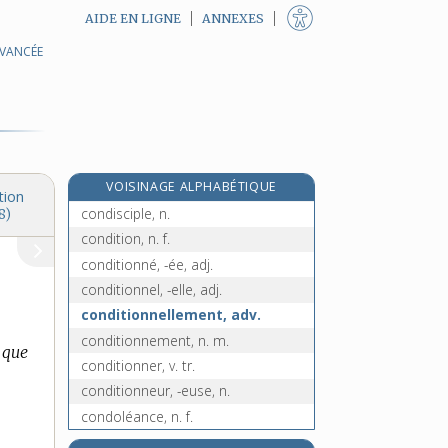
AIDE EN LIGNE
ANNEXES
AVANCÉE
condenseur, n. m.
condescendance, n. f.
condescendant, -ante, adj.
condescendre, v. intr.
e
condescente, n. f.
[2
édition]
VOISINAGE ALPHABÉTIQUE
condiment, n. m.
tion
condisciple, n.
8)
condition, n. f.
conditionné, -ée, adj.
conditionnel, -elle, adj.
conditionnellement, adv.
conditionnement, n. m.
 que
conditionner, v. tr.
conditionneur, -euse, n.
condoléance, n. f.
condom, n. m.