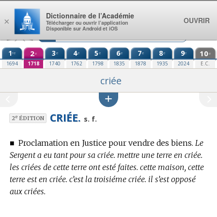
Aller au contenu
Dictionnaire de l’Académie
OUVRIR
×
Télécharger ou ouvrir l’application
Disponible sur Android et iOS
1
2
3
4
5
6
7
8
9
10
re
e
e
e
e
e
e
e
e
e
1694
1718
1740
1762
1798
1835
1878
1935
2024
E.C.
criée
CRIÉE.
e
s. f.
2
ÉDITION
■
Proclamation en Justice pour vendre des biens.
Le
Sergent a eu tant pour sa criée. mettre une terre en criée.
les criées de cette terre ont esté faites. cette maison, cette
terre est en criée. c’est la troisiéme criée. il s’est opposé
aux criées.