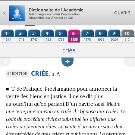
Aller au contenu
Dictionnaire de l’Académie
OUVRIR
×
Télécharger ou ouvrir l’application
Disponible sur Android et iOS
1
2
3
4
5
6
7
8
9
10
re
e
e
e
e
e
e
e
e
e
1694
1718
1740
1762
1798
1835
1878
1935
2024
E.C.
criée
CRIÉE.
e
s. f.
6
ÉDITION
■
T. de Pratique.
Proclamation pour annoncer la
vente des biens en justice. Il ne se dit plus
aujourd’hui qu’en parlant D’un navire saisi.
Mettre
une terre, une maison en criée. Il s’opposa aux criées. Le
code de procédure civile a substitué les affiches aux
criées proprement dites. La vente d’un navire saisi doit
être précédée de trois criées et publications. La première,