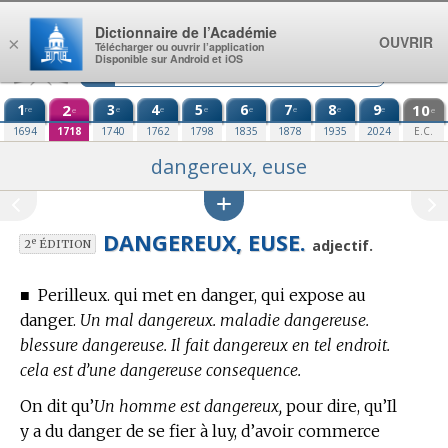
Aller au contenu
Dictionnaire de l’Académie
OUVRIR
×
Télécharger ou ouvrir l’application
Disponible sur Android et iOS
1
2
3
4
5
6
7
8
9
10
re
e
e
e
e
e
e
e
e
e
1694
1718
1740
1762
1798
1835
1878
1935
2024
E.C.
dangereux, euse
DANGEREUX, EUSE.
e
adjectif.
2
ÉDITION
■
Perilleux. qui met en danger, qui expose au
danger.
Un mal dangereux. maladie dangereuse.
blessure dangereuse. Il fait dangereux en tel endroit.
cela est d’une dangereuse consequence.
On dit qu’
Un homme est dangereux,
pour dire, qu’Il
y a du danger de se fier à luy, d’avoir commerce