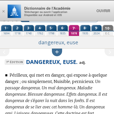
Aller au contenu
Dictionnaire de l’Académie
OUVRIR
×
Télécharger ou ouvrir l’application
Disponible sur Android et iOS
1
2
3
4
5
6
7
8
9
10
re
e
e
e
e
e
e
e
e
e
1694
1718
1740
1762
1798
1835
1878
1935
2024
E.C.
dangereux, euse
DANGEREUX, EUSE.
e
adj.
7
ÉDITION
■
Périlleux, qui met en danger, qui expose à quelque
danger ; ou simplement, Nuisible, pernicieux.
Un
passage dangereux. Un mal dangereux. Maladie
dangereuse. Blessure dangereuse. Effets dangereux. Il est
dangereux de s’égarer la nuit dans les forêts. Il est
dangereux de se lier avec cet homme-là. Un dangereux
ami. Liaisons dangereuses. Cette doctrine est fort