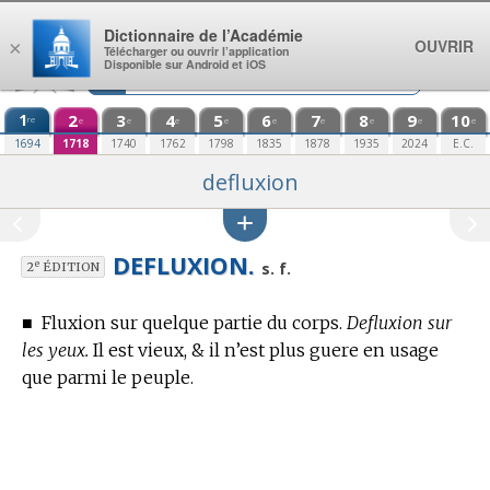
Aller au contenu
Dictionnaire de l’Académie
OUVRIR
×
Télécharger ou ouvrir l’application
Disponible sur Android et iOS
1
2
3
4
5
6
7
8
9
10
re
e
e
e
e
e
e
e
e
e
1694
1718
1740
1762
1798
1835
1878
1935
2024
E.C.
defluxion
DEFLUXION.
e
s. f.
2
ÉDITION
■
Fluxion sur quelque partie du corps.
Defluxion sur
les yeux.
Il est vieux, & il n’est plus guere en usage
que parmi le peuple.