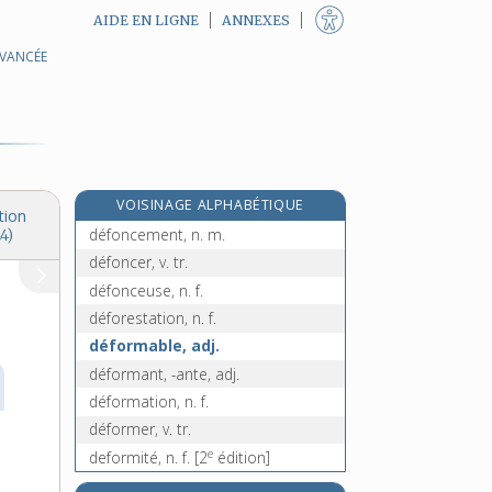
AIDE EN LIGNE
ANNEXES
AVANCÉE
défluent, n. m.
e
defluxion, n. f.
[2
édition]
défoliant, -ante, adj.
défoliation, n. f.
défolier, v. tr.
VOISINAGE ALPHABÉTIQUE
défonçage, n. m.
tion
défoncement, n. m.
4)
défoncer, v. tr.
défonceuse, n. f.
déforestation, n. f.
déformable, adj.
déformant, -ante, adj.
déformation, n. f.
déformer, v. tr.
e
deformité, n. f.
[2
édition]
défoulement, n. m.