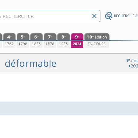
RECHERCHE 
4
5
6
7
8
9
10
édition
e
e
e
e
e
e
e
0
1762
1798
1835
1878
1935
2024
EN COURS
déformable
e
9
édi
(202