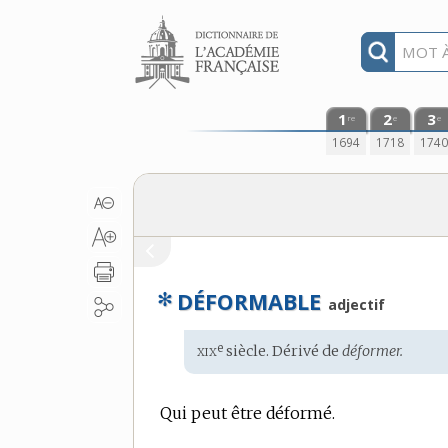
Aller au contenu
1
2
3
re
e
e
1694
1718
174
✻
DÉFORMABLE
adjectif
xix
e
Étymologie
siècle. Dérivé de
déformer.
:
Qui peut être déformé.