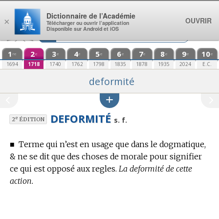
Aller au contenu
Dictionnaire de l’Académie
OUVRIR
×
Télécharger ou ouvrir l’application
Disponible sur Android et iOS
1
2
3
4
5
6
7
8
9
10
re
e
e
e
e
e
e
e
e
e
1694
1718
1740
1762
1798
1835
1878
1935
2024
E.C.
deformité
DEFORMITÉ
e
s. f.
2
ÉDITION
■
Terme qui n’est en usage que dans le dogmatique,
& ne se dit que des choses de morale pour signifier
ce qui est opposé aux regles.
La deformité de cette
action.