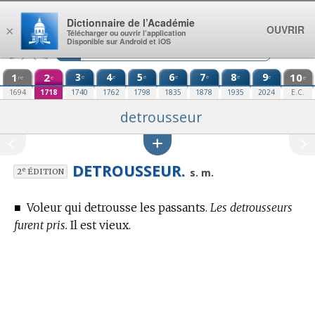
Aller au contenu
Dictionnaire de l’Académie
OUVRIR
×
Télécharger ou ouvrir l’application
Disponible sur Android et iOS
1
2
3
4
5
6
7
8
9
10
e
e
e
e
e
e
e
re
e
e
1694
1718
1740
1762
1798
1835
1878
1935
2024
E.C.
detrousseur
DETROUSSEUR.
e
s. m.
2
ÉDITION
■
Voleur qui detrousse les passants.
Les detrousseurs
furent pris.
Il est vieux.