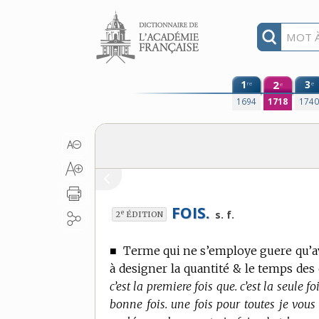
Aller au contenu
1
2
3
re
e
e
1694
1718
174
FOIS.
e
s. f.
2
ÉDITION
■
Terme qui ne s’employe guere qu’a
à designer la quantité & le temps des
c’est la premiere fois que. c’est la seule f
bonne fois. une fois pour toutes je vous 