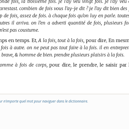
onde fois, la troisiéme fois. je l’ay veu vingt fois. je l’ay veu
’arrestast. combien de fois vous l’ay-je dit ? je l’ay dit bien des 
p de fois, assez de fois. à chaque fois qu’on luy en parle. toute
tres il arriva. on l’en a adverti quantité de fois, plusieurs fo
s n’est pas coustume.
mps en temps. Et,
A la fois, tout à la fois,
pour dire, En mes
 fois à autre. on ne peut pas tout faire à la fois. il en entrepre
age, brave, & homme de bien. prendre plusieurs plaisirs à la fois.
omme à fois de corps,
pour dire, le prendre, le saisir par 
ur n’importe quel mot pour naviguer dans le dictionnaire.