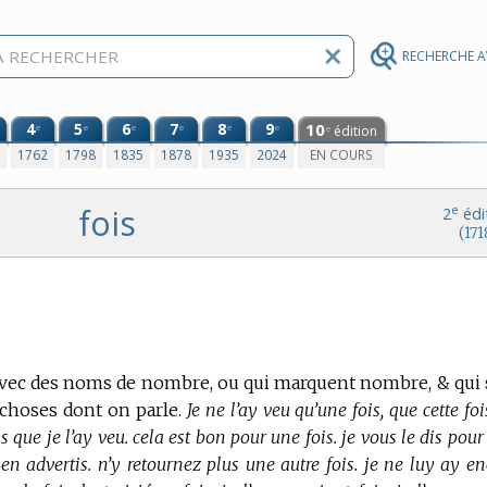
RECHERCHE 
4
5
6
7
8
9
10
e
e
e
e
e
e
édition
e
0
1762
1798
1835
1878
1935
2024
EN COURS
fois
e
2
édi
(171
vec des noms de nombre, ou qui marquent nombre, & qui 
 choses dont on parle.
Je ne l’ay veu qu’une fois, que cette foi
ois que je l’ay veu. cela est bon pour une fois. je vous le dis pou
en advertis. n’y retournez plus une autre fois. je ne luy ay en