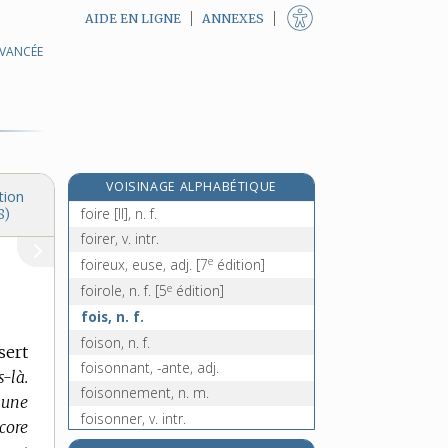
AIDE EN LIGNE
ANNEXES
AVANCÉE
foin [I], n. m.
foin ! [II], interj.
foirade, n. f.
foirail, n. m.
foiral, n. m.
VOISINAGE ALPHABÉTIQUE
foire [I], n. f.
tion
foire [II], n. f.
8)
foirer, v. intr.
e
foireux, euse, adj.
[7
édition]
e
foirole, n. f.
[5
édition]
fois, n. f.
foison, n. f.
sert
foisonnant, -ante, adj.
s-là.
foisonnement, n. m.
r une
foisonner, v. intr.
core
fol, adj. et n.