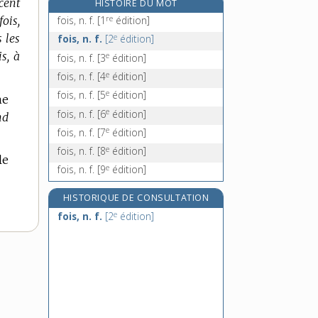
 cent
HISTOIRE DU MOT
folâtre, adj.
re
fois,
fois, n. f.
[1
édition]
folâtrer, v. intr.
e
s les
fois, n. f.
[2
édition]
folâtrerie, n. f.
is, à
e
fois, n. f.
[3
édition]
foliacé, -ée, adj.
e
fois, n. f.
[4
édition]
e
fois, n. f.
[5
édition]
me
e
fois, n. f.
[6
édition]
nd
e
fois, n. f.
[7
édition]
e
fois, n. f.
[8
édition]
le
e
fois, n. f.
[9
édition]
HISTORIQUE DE CONSULTATION
e
fois, n. f.
[2
édition]