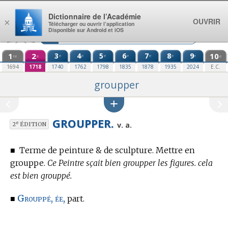
Aller au contenu
Dictionnaire de l’Académie
OUVRIR
×
Télécharger ou ouvrir l’application
Disponible sur Android et iOS
1
2
3
4
5
6
7
8
9
10
e
e
e
e
e
e
e
re
e
e
1694
1718
1740
1762
1798
1835
1878
1935
2024
E.C.
groupper
GROUPPER.
e
v. a.
2
ÉDITION
■
Terme de peinture & de sculpture.
Mettre en
grouppe.
Ce Peintre sçait bien groupper les figures. cela
est bien grouppé.
Grouppé, ée,
■
part.