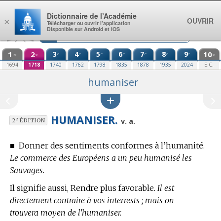
Aller au contenu
Dictionnaire de l’Académie
OUVRIR
×
Télécharger ou ouvrir l’application
Disponible sur Android et iOS
1
2
3
4
5
6
7
8
9
10
e
e
e
e
e
e
e
re
e
e
1694
1718
1740
1762
1798
1835
1878
1935
2024
E.C.
humaniser
HUMANISER.
e
v. a.
2
ÉDITION
■
Donner des sentiments conformes à l’humanité.
Le commerce des Européens a un peu humanisé les
Sauvages.
Il signifie aussi, Rendre plus favorable.
Il est
directement contraire à vos interrests ; mais on
trouvera moyen de l’humaniser.