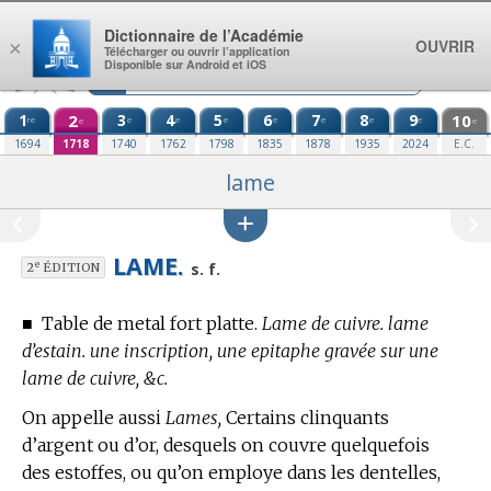
Aller au contenu
Dictionnaire de l’Académie
OUVRIR
×
Télécharger ou ouvrir l’application
Disponible sur Android et iOS
1
2
3
4
5
6
7
8
9
10
re
e
e
e
e
e
e
e
e
e
1694
1718
1740
1762
1798
1835
1878
1935
2024
E.C.
lame
LAME.
e
s. f.
2
ÉDITION
■
Table de metal fort platte.
Lame de cuivre. lame
d’estain. une inscription, une epitaphe gravée sur une
lame de cuivre, &c.
On appelle aussi
Lames,
Certains clinquants
d’argent ou d’or, desquels on couvre quelquefois
des estoffes, ou qu’on employe dans les dentelles,