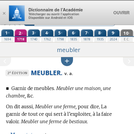
Aller au contenu
Dictionnaire de l’Académie
OUVRIR
×
Télécharger ou ouvrir l’application
Disponible sur Android et iOS
1
2
3
4
5
6
7
8
9
10
re
e
e
e
e
e
e
e
e
e
1694
1718
1740
1762
1798
1835
1878
1935
2024
E.C.
meubler
MEUBLER.
e
v. a.
2
ÉDITION
■
Garnir de meubles.
Meubler une maison, une
chambre,
&c.
On dit aussi,
Meubler une ferme,
pour dire, La
garnir de tout ce qui sert à l’exploiter, à la faire
valoir.
Meubler une ferme de bestiaux.