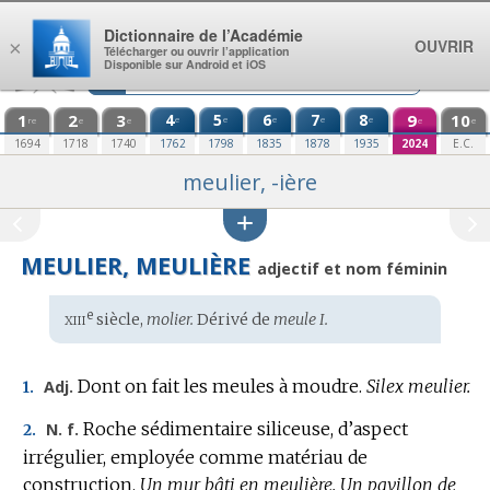
Aller au contenu
Dictionnaire de l’Académie
OUVRIR
×
Télécharger ou ouvrir l’application
Disponible sur Android et iOS
1
2
3
4
5
6
7
8
9
10
e
e
e
e
e
re
e
e
e
e
1694
1718
1740
1762
1798
1835
1878
1935
2024
E.C.
meulier, -ière
MEULIER, MEULIÈRE
adjectif et nom féminin
xiii
e
Étymologie
siècle,
molier.
Dérivé de
meule I.
:
Dont on fait les meules à moudre.
Silex meulier.
Adj.
1.
Roche sédimentaire siliceuse, d’aspect
N. f.
2.
irrégulier, employée comme matériau de
construction.
Un mur bâti en meulière.
Un pavillon de