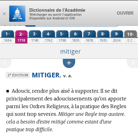
Aller au contenu
Dictionnaire de l’Académie
OUVRIR
×
Télécharger ou ouvrir l’application
Disponible sur Android et iOS
1
2
3
4
5
6
7
8
9
10
re
e
e
e
e
e
e
e
e
e
1694
1718
1740
1762
1798
1835
1878
1935
2024
E.C.
mitiger
MITIGER.
e
v. a.
2
ÉDITION
■
Adoucir, rendre plus aisé à supporter. Il se dit
principalement des adoucissements qu’on apporte
parmi les Ordres Religieux, à la pratique des Regles
qui sont trop severes.
Mitiger une Regle trop austere.
cela a besoin d’estre mitigé comme estant d’une
pratique trop difficile.