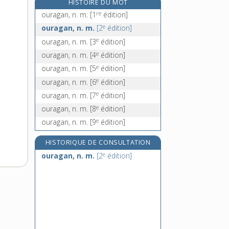
HISTOIRE DU MOT
ourdissoir, n. m.
re
ouragan, n. m.
[1
édition]
ourdou, n. m.
e
ouragan, n. m.
[2
édition]
ourler, v. tr.
e
ouragan, n. m.
[3
édition]
ourles, n. f. pl.
e
ouragan, n. m.
[4
édition]
e
ouragan, n. m.
[5
édition]
e
ouragan, n. m.
[6
édition]
e
ouragan, n. m.
[7
édition]
e
ouragan, n. m.
[8
édition]
e
ouragan, n. m.
[9
édition]
HISTORIQUE DE CONSULTATION
e
ouragan, n. m.
[2
édition]