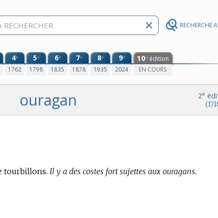
RECHERCHE 
4
5
6
7
8
9
10
e
e
e
e
e
e
édition
e
0
1762
1798
1835
1878
1935
2024
EN COURS
ouragan
e
2
édi
(171
tourbillons.
Il y a des costes fort sujettes aux ouragans.