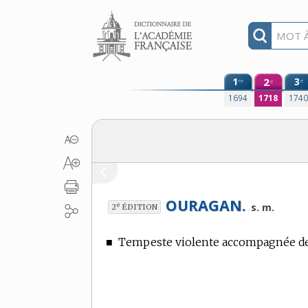
Aller au contenu
1
2
3
re
e
e
1694
1718
174
OURAGAN.
e
s. m.
2
ÉDITION
■
Tempeste violente accompagnée de 