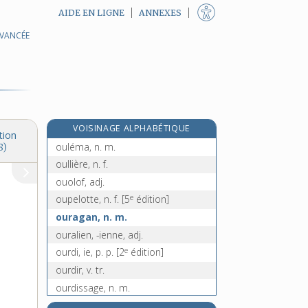
AIDE EN LIGNE
ANNEXES
AVANCÉE
ouiller, v. tr.
ouillère, n. f.
ouillière, n. f.
ouïr, v. tr.
ouistiti, n. m.
VOISINAGE ALPHABÉTIQUE
oukase, n. m.
tion
ouléma, n. m.
8)
oullière, n. f.
ouolof, adj.
e
oupelotte, n. f.
[5
édition]
ouragan, n. m.
ouralien, -ienne, adj.
e
ourdi, ie, p. p.
[2
édition]
ourdir, v. tr.
ourdissage, n. m.
ourdisseur, -euse, n.