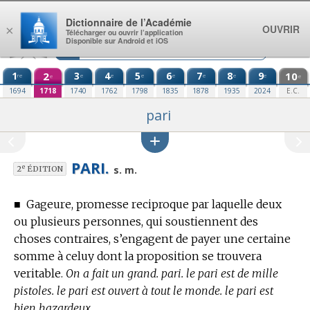
Aller au contenu
Dictionnaire de l’Académie
OUVRIR
×
Télécharger ou ouvrir l’application
Disponible sur Android et iOS
1
2
3
4
5
6
7
8
9
10
re
e
e
e
e
e
e
e
e
e
1694
1718
1740
1762
1798
1835
1878
1935
2024
E.C.
pari
PARI.
e
s. m.
2
ÉDITION
■
Gageure, promesse reciproque par laquelle deux
ou plusieurs personnes, qui soustiennent des
choses contraires, s’engagent de payer une certaine
somme à celuy dont la proposition se trouvera
veritable.
On a fait un grand. pari. le pari est de mille
pistoles. le pari est ouvert à tout le monde. le pari est
bien hazardeux.