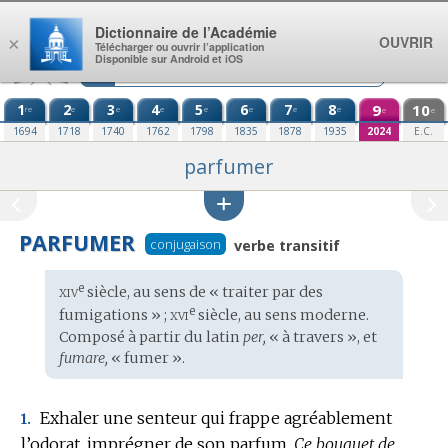
Aller au contenu
Dictionnaire de l’Académie
OUVRIR
×
Télécharger ou ouvrir l’application
Disponible sur Android et iOS
1
2
3
4
5
6
7
8
9
10
re
e
e
e
e
e
e
e
e
e
1694
1718
1740
1762
1798
1835
1878
1935
2024
E.C.
parfumer
PARFUMER
conjugaison
verbe transitif
xiv
e
Étymologie
siècle, au sens de « traiter par des
:
xvi
e
fumigations » ;
siècle, au sens moderne.
Composé à partir du
latin
per,
« à travers », et
fumare,
« fumer ».
Exhaler une senteur qui frappe agréablement
1.
l’odorat, imprégner de son parfum.
Ce bouquet de