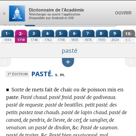
Aller au contenu
Dictionnaire de l’Académie
OUVRIR
×
Télécharger ou ouvrir l’application
Disponible sur Android et iOS
1
2
3
4
5
6
7
8
9
10
re
e
e
e
e
e
e
e
e
e
1694
1718
1740
1762
1798
1835
1878
1935
2024
E.C.
pasté
PASTÉ.
e
s. m.
2
ÉDITION
■
Sorte de mets fait de chair ou de poisson mis en
paste.
Pasté chaud. pasté froid. pasté de godiveaux.
pasté de requeste. pasté de beatilles. petit pasté. des
petits pastez tout chauds. pasté de lapin chaud. pasté de
canard, de perdrix, de lievre, de cerf, de sanglier, de
venaison. un pasté de dindon,
&c.
Pasté de saumon.
pasté de truites,
&c.
Pasté bien assaisonné. mal