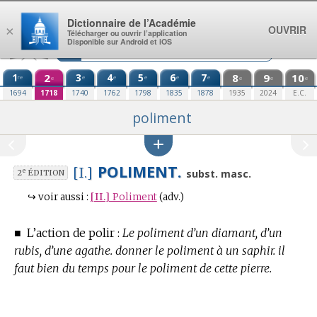
Aller au contenu
Dictionnaire de l’Académie
OUVRIR
×
Télécharger ou ouvrir l’application
Disponible sur Android et iOS
1
2
3
4
5
6
7
8
9
10
re
e
e
e
e
e
e
e
e
e
1694
1718
1740
1762
1798
1835
1878
1935
2024
E.C.
poliment
POLIMENT.
[I.]
e
subst. masc.
2
ÉDITION
↪
voir aussi :
[II.]
Poliment
(adv.)
■
L’action de polir :
Le poliment d’un diamant, d’un
rubis, d’une agathe.
donner le poliment à un saphir. il
faut bien du temps pour le poliment de cette pierre.