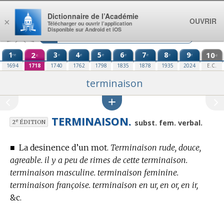
Aller au contenu
Dictionnaire de l’Académie
OUVRIR
×
Télécharger ou ouvrir l’application
Disponible sur Android et iOS
1
2
3
4
5
6
7
8
9
10
re
e
e
e
e
e
e
e
e
e
1694
1718
1740
1762
1798
1835
1878
1935
2024
E.C.
terminaison
TERMINAISON.
e
subst. fem. verbal.
2
ÉDITION
■
La desinence d’un mot.
Terminaison rude, douce,
agreable. il y a peu de rimes de cette terminaison.
terminaison masculine. terminaison feminine.
terminaison françoise. terminaison en ur, en or, en ir,
&c.