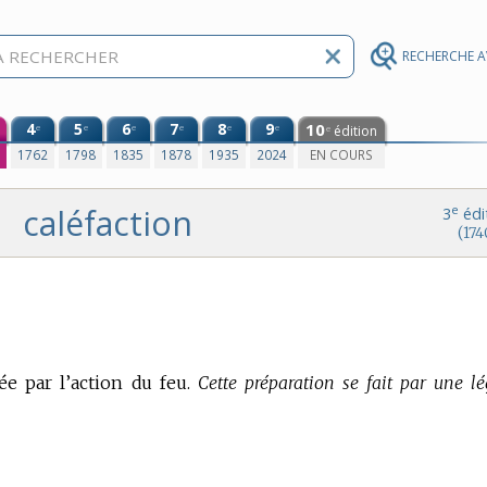
RECHERCHE 
4
5
6
7
8
9
10
e
e
e
e
e
e
édition
e
0
1762
1798
1835
1878
1935
2024
EN COURS
caléfaction
e
3
édi
(174
e par l’action du feu.
Cette préparation se fait par une lé