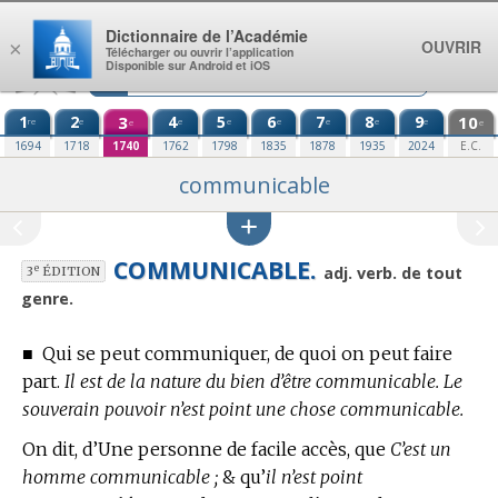
Aller au contenu
Dictionnaire de l’Académie
OUVRIR
×
Télécharger ou ouvrir l’application
Disponible sur Android et iOS
1
2
3
4
5
6
7
8
9
10
re
e
e
e
e
e
e
e
e
e
1694
1718
1740
1762
1798
1835
1878
1935
2024
E.C.
communicable
COMMUNICABLE.
e
adj. verb. de tout
3
ÉDITION
genre.
■
Qui se peut communiquer, de quoi on peut faire
part.
Il est de la nature du bien d’être communicable. Le
souverain pouvoir n’est point une chose communicable.
On dit, d’Une personne de facile accès, que
C’est un
homme communicable ;
& qu’
il n’est point