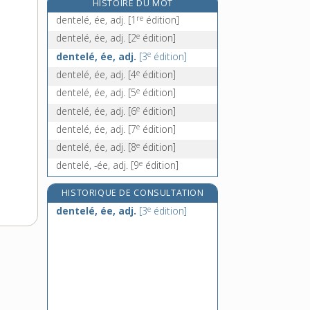
HISTOIRE DU MOT
denticule, n. m.
re
dentelé, ée, adj.
[1
édition]
denticulé, -ée, adj.
e
dentelé, ée, adj.
[2
édition]
dentier, n. m.
e
dentelé, ée, adj.
[3
édition]
dentifrice, n. m.
e
dentelé, ée, adj.
[4
édition]
e
dentelé, ée, adj.
[5
édition]
e
dentelé, ée, adj.
[6
édition]
e
dentelé, ée, adj.
[7
édition]
e
dentelé, ée, adj.
[8
édition]
e
dentelé, -ée, adj.
[9
édition]
HISTORIQUE DE CONSULTATION
e
dentelé, ée, adj.
[3
édition]