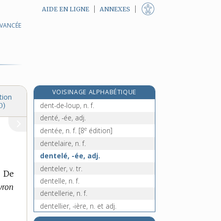
AIDE EN LIGNE
ANNEXES
AVANCÉE
dent, n. f.
dentaire [I], adj.
dentaire [II], n. f.
dental, -ale, adj.
dent-de-chien, n. f.
VOISINAGE ALPHABÉTIQUE
dent-de-lion, n. f.
tion
dent-de-loup, n. f.
0)
denté, -ée, adj.
e
dentée, n. f.
[8
édition]
dentelaire, n. f.
dentelé, -ée, adj.
denteler, v. tr.
, De
dentelle, n. f.
vron
dentellerie, n. f.
dentellier, -ière, n. et adj.
dentelure, n. f.