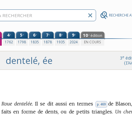
RECHERCHE 
4
5
6
7
8
9
10
e
e
e
e
e
e
édition
e
0
1762
1798
1835
1878
1935
2024
EN COURS
dentelé, ée
e
3
édi
(174
Roue dentelée.
Il se dit aussi en termes
de Blason
p. 469
 faits en forme de dents, ou de petits triangles.
Un che