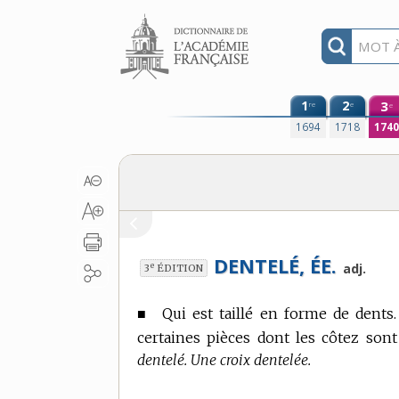
Aller au contenu
1
2
3
re
e
e
1694
1718
174
DENTELÉ, ÉE.
e
adj.
3
ÉDITION
■
Qui est taillé en forme de dents.
certaines pièces dont les côtez sont
dentelé. Une croix dentelée.