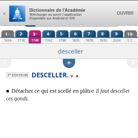
Aller au contenu
Dictionnaire de l’Académie
OUVRIR
×
Télécharger ou ouvrir l’application
Disponible sur Android et iOS
1
2
3
4
5
6
7
8
9
10
e
e
e
e
e
e
e
re
e
e
1694
1718
1740
1762
1798
1835
1878
1935
2024
E.C.
desceller
DESCELLER.
e
v. a.
3
ÉDITION
■
Détacher ce qui est scellé en plâtre.
Il faut desceller
ces gonds.