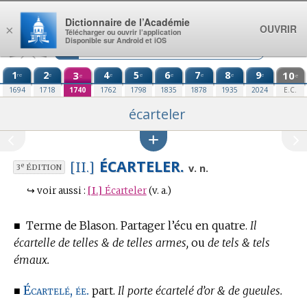
Aller au contenu
Dictionnaire de l’Académie
OUVRIR
×
Télécharger ou ouvrir l’application
Disponible sur Android et iOS
1
2
3
4
5
6
7
8
9
10
re
e
e
e
e
e
e
e
e
e
1694
1718
1740
1762
1798
1835
1878
1935
2024
E.C.
écarteler
ÉCARTELER.
[II.]
e
v. n.
3
ÉDITION
↪
voir aussi :
[I.]
Écarteler
(v. a.)
■
Terme de Blason.
Partager l’écu en quatre.
Il
écartelle de telles & de telles armes,
ou
de tels & tels
émaux.
Écartelé, ée.
■
part.
Il porte écartelé d’or & de gueules.