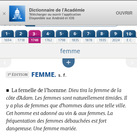
Aller au contenu
Dictionnaire de l’Académie
OUVRIR
×
Télécharger ou ouvrir l’application
Disponible sur Android et iOS
1
2
3
4
5
6
7
8
9
10
re
e
e
e
e
e
e
e
e
e
1694
1718
1740
1762
1798
1835
1878
1935
2024
E.C.
femme
FEMME.
e
s. f.
3
ÉDITION
■
La femelle de l’homme.
Dieu tira la femme de la
côte d’Adam. Les femmes sont naturellement timides. Il
y a plus de femmes que d’hommes dans une telle ville.
Cet homme est adonné au vin & aux femmes. La
fréquentation des femmes débauchées est fort
dangereuse. Une femme mariée.