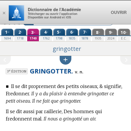
Aller au contenu
Dictionnaire de l’Académie
OUVRIR
×
Télécharger ou ouvrir l’application
Disponible sur Android et iOS
1
2
3
4
5
6
7
8
9
10
re
e
e
e
e
e
e
e
e
e
1694
1718
1740
1762
1798
1835
1878
1935
2024
E.C.
gringotter
GRINGOTTER.
e
v. n.
3
ÉDITION
■
Il se dit proprement des petits oiseaux, & signifie,
Fredonner.
Il y a du plaisir à entendre gringotter ce
petit oiseau. Il ne fait que gringotter.
Il se dit aussi par raillerie, Des hommes qui
fredonnent mal.
Il nous a gringotté un air.